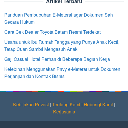
Artikel Terbaru
Panduan Pembubuhan E-Meterai agar Dokumen Sah
Secara Hukum
Cara Cek Dealer Toyota Batam Resmi Terdekat
Usaha untuk Ibu Rumah Tangga yang Punya Anak Kecil,
Tetap Cuan Sambil Mengasuh Anak
Gaji Casual Hotel Perhari di Beberapa Bagian Kerja
Kelebihan Menggunakan Privy e-Meterai untuk Dokumen
Perjanjian dan Kontrak Bisnis
Kebijakan Privasi
|
Tentang Kami
|
Hubungi Kami
|
Kerjasama