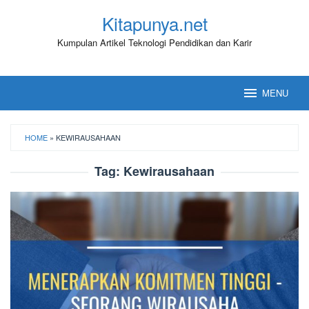
Loncat
Kitapunya.net
ke
konten
Kumpulan Artikel Teknologi Pendidikan dan Karir
MENU
HOME
»
KEWIRAUSAHAAN
Tag:
Kewirausahaan