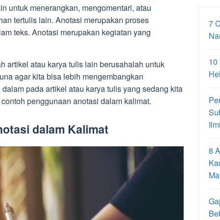
ain untuk menerangkan, mengomentari, atau
han tertulis lain. Anotasi merupakan proses
7 
am teks. Anotasi merupakan kegiatan yang
Na
10
 artikel atau karya tulis lain berusahalah untuk
Hel
guna agar kita bisa lebih mengembangkan
lam pada artikel atau karya tulis yang sedang kita
Pe
ni contoh penggunaan anotasi dalam kalimat.
Su
Ilm
otasi dalam Kalimat
8 A
Ka
Ma
Gaj
Be