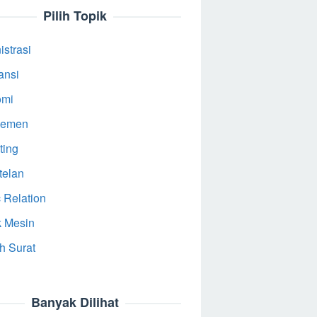
Pilih Topik
strasi
ansi
omi
jemen
ting
telan
 Relation
k Mesin
h Surat
Banyak Dilihat