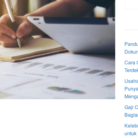
Pandu
Doku
Cara 
Terde
Usaha
Punya
Meng
Gaji 
Bagia
Keleb
untuk