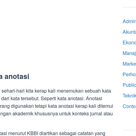
Admini
Akunt
Ekon
Mana
Marke
Perho
a anotasi
Public
n sehari-hari kita kerap kali menemukan sebuah kata
Tekni
ari kata tersebut. Seperti kata anotasi. Anotasi
ng digunakan tetapi kata anotasi kerap kali ditemui
Conto
gan akademik khususnya untuk konteks jurnal atau
otasi menurut KBBI diartikan sebagai catatan yang