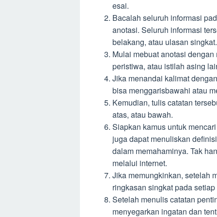
esai.
Bacalah seluruh informasi pada
anotasi. Seluruh informasi ter
belakang, atau ulasan singkat.
Mulai mebuat anotasi dengan me
peristiwa, atau istilah asing l
Jika menandai kalimat dengan
bisa menggarisbawahi atau m
Kemudian, tulis catatan terseb
atas, atau bawah.
Siapkan kamus untuk mencari 
juga dapat menuliskan definisi
dalam memahaminya. Tak hanya
melalui internet.
Jika memungkinkan, setelah m
ringkasan singkat pada setia
Setelah menulis catatan pent
menyegarkan ingatan dan tent