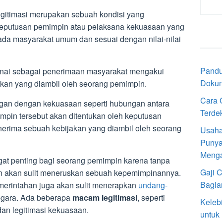
gitimasi merupakan sebuah kondisi yang
eputusan pemimpin atau pelaksana kekuasaan yang
da masyarakat umum dan sesuai dengan nilai-nilai
Pandu
knai sebagai penerimaan masyarakat mengakui
Doku
kan yang diambil oleh seorang pemimpin.
Cara 
ungan dengan kekuasaan seperti hubungan antara
Terde
mpin tersebut akan ditentukan oleh keputusan
erima sebuah kebijakan yang diambil oleh seorang
Usaha
Punya
Meng
gat penting bagi seorang pemimpin karena tanpa
Gaji 
in akan sulit meneruskan sebuah kepemimpinannya.
Bagia
emerintahan juga akan sulit menerapkan
undang-
ara. Ada beberapa
macam legitimasi
, seperti
Keleb
 dan legitimasi kekuasaan.
untuk