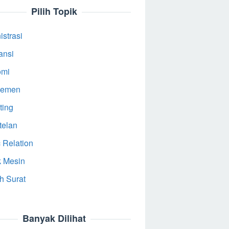
Pilih Topik
strasi
ansi
omi
jemen
ting
telan
 Relation
k Mesin
h Surat
Banyak Dilihat