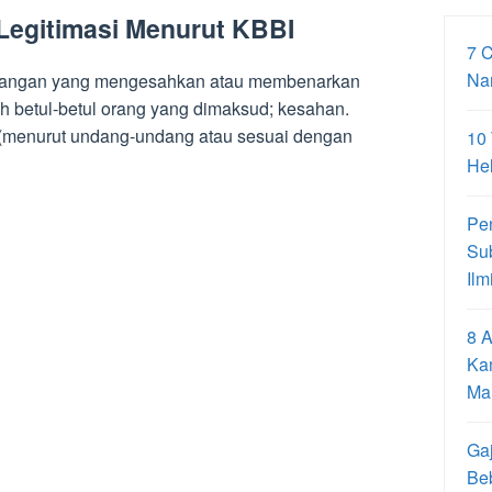
 Legitimasi Menurut KBBI
7 
Na
terangan yang mengesahkan atau membenarkan
betul-betul orang yang dimaksud; kesahan.
 (menurut undang-undang atau sesuai dengan
10
Hel
Pe
Su
Ilm
8 A
Ka
Ma
Gaj
Be