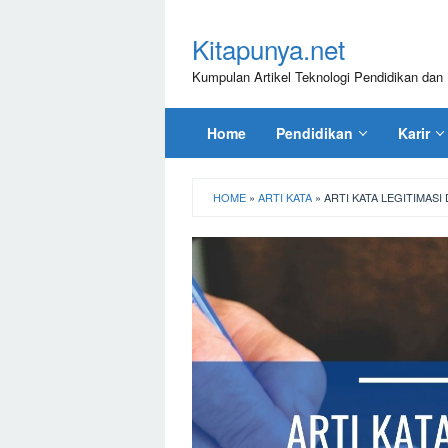
Loncat
ke
Kitapunya.net
konten
Kumpulan Artikel Teknologi Pendidikan dan 
Home
Pendidikan
Karir
HOME
»
ARTI KATA
»
ARTI KATA LEGITIMA