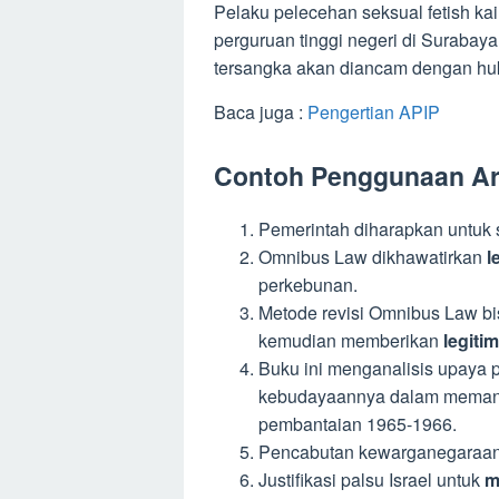
Pelaku pelecehan seksual fetish kai
perguruan tinggi negeri di Surabay
tersangka akan diancam dengan hu
Baca juga :
Pengertian APIP
Contoh Penggunaan Art
Pemerintah diharapkan untuk 
Omnibus Law dikhawatirkan
l
perkebunan.
Metode revisi Omnibus Law bi
kemudian memberikan
legiti
Buku ini menganalisis upaya 
kebudayaannya dalam memanf
pembantaian 1965-1966.
Pencabutan kewarganegaraan j
Justifikasi palsu Israel untuk
m