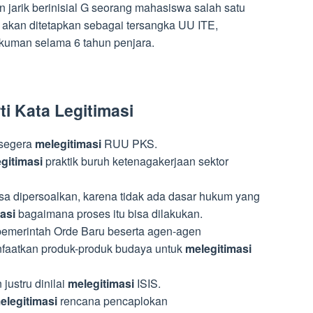
n jarik berinisial G seorang mahasiswa salah satu
a akan ditetapkan sebagai tersangka UU ITE,
kuman selama 6 tahun penjara.
i Kata Legitimasi
segera
melegitimasi
RUU PKS.
egitimasi
praktik buruh ketenagakerjaan sektor
sa dipersoalkan, karena tidak ada dasar hukum yang
masi
bagaimana proses itu bisa dilakukan.
pemerintah Orde Baru beserta agen-agen
aatkan produk-produk budaya untuk
melegitimasi
ustru dinilai
melegitimasi
ISIS.
elegitimasi
rencana pencaplokan