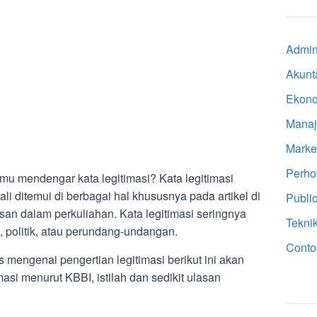
Admini
Akunt
Ekon
Mana
Marke
Perho
u mendengar kata legitimasi? Kata legitimasi
i ditemui di berbagai hal khususnya pada artikel di
Public
san dalam perkuliahan. Kata legitimasi seringnya
Tekni
politik, atau perundang-undangan.
Conto
 mengenai pengertian legitimasi berikut ini akan
masi menurut KBBI, istilah dan sedikit ulasan