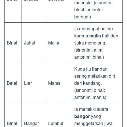
manusia. (sinonim:
binal; antonim:
berbudi)
Ia mendapat pujian
karena
mulia
hati dan
Binal
Jahat
Mulia
suka menolong.
(sinonim: alim;
antonim: binal)
Kuda itu
liar
dan
sering melarikan diri
Binal
Liar
Manis
dari kandang.
(sinonim: binal;
antonim: manis)
Ia memiliki suara
bangor
yang
Binal
Bangor
Lembut
menggetarkan jiwa.