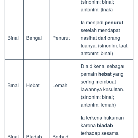
(sinonim: binal;
antonim: jinak)
Ia menjadi
penurut
setelah mendapat
Binal
Bengal
Penurut
nasihat dari orang
tuanya. (sinonim: taat;
antonim: binal)
Dia dikenal sebagai
pemain
hebat
yang
sering membuat
Binal
Hebat
Lemah
lawannya kesulitan.
(sinonim: binal;
antonim: lemah)
Ia terkena hukuman
karena
biadab
terhadap sesama
Binal
Biadab
Berbudi