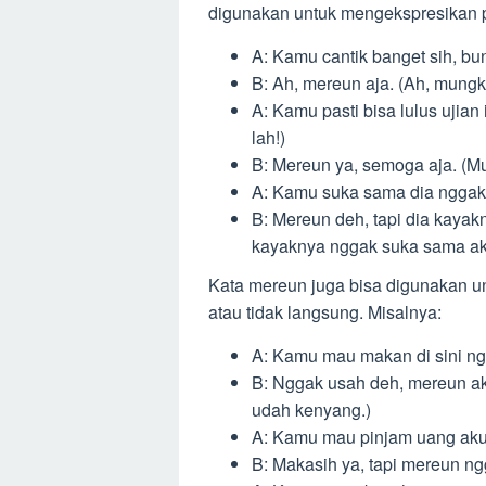
digunakan untuk mengekspresikan pe
A: Kamu cantik banget sih, bu
B: Ah, mereun aja. (Ah, mungki
A: Kamu pasti bisa lulus ujian i
lah!)
B: Mereun ya, semoga aja. (M
A: Kamu suka sama dia nggak
B: Mereun deh, tapi dia kayak
kayaknya nggak suka sama ak
Kata mereun juga bisa digunakan u
atau tidak langsung. Misalnya:
A: Kamu mau makan di sini n
B: Nggak usah deh, mereun a
udah kenyang.)
A: Kamu mau pinjam uang ak
B: Makasih ya, tapi mereun ng