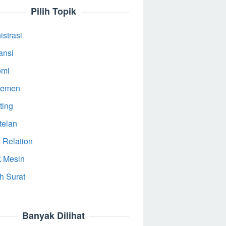
Pilih Topik
strasi
ansi
omi
jemen
ting
telan
 Relation
k Mesin
h Surat
Banyak Dilihat