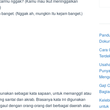
acarmu nggak? (Kamu mau ikut meninggalkan
)
 banget. (Nggak ah, mungkin itu kejam banget.)
Pandu
Doku
Cara 
Terde
Usaha
Punya
Meng
Gaji 
Bagia
digunakan sebagai kata sapaan, untuk memanggil atau
g santai dan akrab. Biasanya kata ini digunakan
Keleb
gaul dengan orang-orang dari berbagai daerah atau
untuk