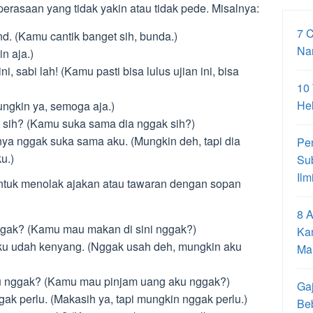
rasaan yang tidak yakin atau tidak pede. Misalnya:
7 
nd. (Kamu cantik banget sih, bunda.)
Na
n aja.)
ni, sabi lah! (Kamu pasti bisa lulus ujian ini, bisa
10
Hel
ungkin ya, semoga aja.)
 sih? (Kamu suka sama dia nggak sih?)
nya nggak suka sama aku. (Mungkin deh, tapi dia
Pe
u.)
Su
Ilm
ntuk menolak ajakan atau tawaran dengan sopan
8 A
ggak? (Kamu mau makan di sini nggak?)
Ka
ku udah kenyang. (Nggak usah deh, mungkin aku
Ma
u nggak? (Kamu mau pinjam uang aku nggak?)
Gaj
gak perlu. (Makasih ya, tapi mungkin nggak perlu.)
Be