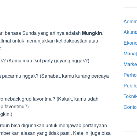
Admini
Akunt
ari bahasa Sunda yang artinya adalah
Mungkin
.
kalimat untuk menunjukkan ketidakpastian atau
Ekon
:
Mana
k? (Kamu mau ikut party goyang nggak?)
Marke
)
Perho
ma pacarmu nggak? (Sahabat, kamu kurang percaya
Public
Tekni
comeback grup favoritmu? (Kakak, kamu udah
p favoritmu?)
Conto
gkin.)
mereun bisa digunakan untuk menjawab pertanyaan
mberikan alasan yang tidak pasti. Kata ini juga bisa