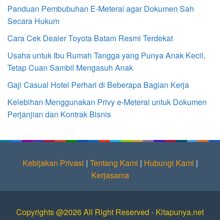
Panduan Pembubuhan E-Meterai agar Dokumen Sah
Secara Hukum
Cara Cek Dealer Toyota Batam Resmi Terdekat
Usaha untuk Ibu Rumah Tangga yang Punya Anak Kecil,
Tetap Cuan Sambil Mengasuh Anak
Gaji Casual Hotel Perhari di Beberapa Bagian Kerja
Kelebihan Menggunakan Privy e-Meterai untuk Dokumen
Perjanjian dan Kontrak Bisnis
Kebijakan Privasi
|
Tentang Kami
|
Hubungi Kami
|
Kerjasama
Copyrights @2026 All Right Reserved - Kitapunya.net