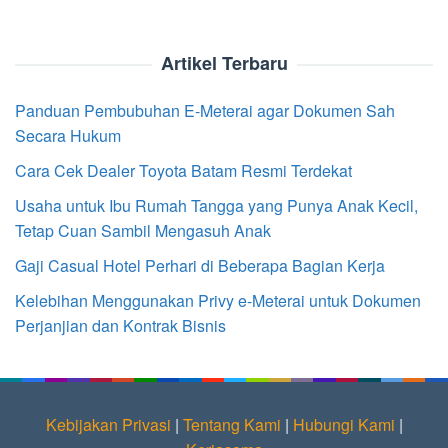
Artikel Terbaru
Panduan Pembubuhan E-Meterai agar Dokumen Sah
Secara Hukum
Cara Cek Dealer Toyota Batam Resmi Terdekat
Usaha untuk Ibu Rumah Tangga yang Punya Anak Kecil,
Tetap Cuan Sambil Mengasuh Anak
Gaji Casual Hotel Perhari di Beberapa Bagian Kerja
Kelebihan Menggunakan Privy e-Meterai untuk Dokumen
Perjanjian dan Kontrak Bisnis
Kebijakan Privasi
|
Tentang Kami
|
Hubungi Kami
|