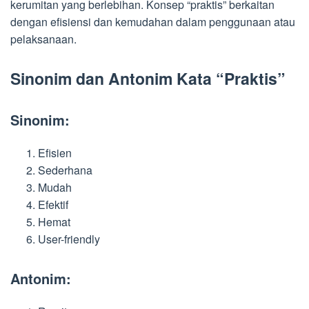
kerumitan yang berlebihan. Konsep “praktis” berkaitan
dengan efisiensi dan kemudahan dalam penggunaan atau
pelaksanaan.
Sinonim dan Antonim Kata “Praktis”
Sinonim:
Efisien
Sederhana
Mudah
Efektif
Hemat
User-friendly
Antonim: