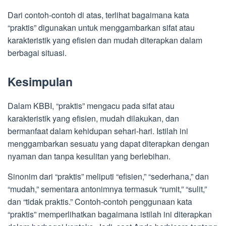
Dari contoh-contoh di atas, terlihat bagaimana kata
“praktis” digunakan untuk menggambarkan sifat atau
karakteristik yang efisien dan mudah diterapkan dalam
berbagai situasi.
Kesimpulan
Dalam KBBI, “praktis” mengacu pada sifat atau
karakteristik yang efisien, mudah dilakukan, dan
bermanfaat dalam kehidupan sehari-hari. Istilah ini
menggambarkan sesuatu yang dapat diterapkan dengan
nyaman dan tanpa kesulitan yang berlebihan.
Sinonim dari “praktis” meliputi “efisien,” “sederhana,” dan
“mudah,” sementara antonimnya termasuk “rumit,” “sulit,”
dan “tidak praktis.” Contoh-contoh penggunaan kata
“praktis” memperlihatkan bagaimana istilah ini diterapkan