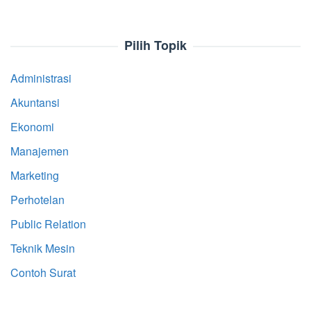
Pilih Topik
Administrasi
Akuntansi
Ekonomi
Manajemen
Marketing
Perhotelan
Public Relation
Teknik Mesin
Contoh Surat