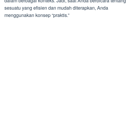
dalam berbagai konteks. Jadi, saat Anda berbicara tentang
sesuatu yang efisien dan mudah diterapkan, Anda
menggunakan konsep “praktis.”