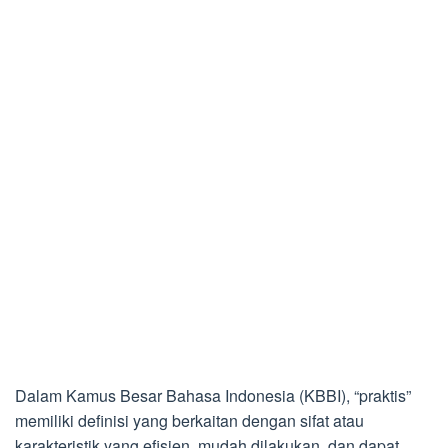
Dalam Kamus Besar Bahasa Indonesia (KBBI), “praktis”
memiliki definisi yang berkaitan dengan sifat atau
karakteristik yang efisien, mudah dilakukan, dan dapat