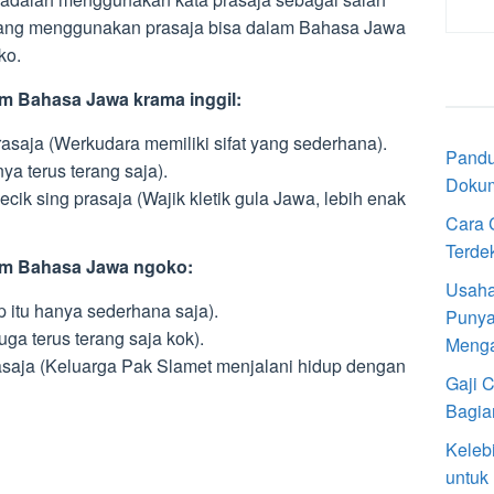
 yang menggunakan prasaja bisa dalam Bahasa Jawa
ko.
m Bahasa Jawa krama inggil:
saja (Werkudara memiliki sifat yang sederhana).
Pandu
ya terus terang saja).
Doku
ecik sing prasaja (Wajik kletik gula Jawa, lebih enak
Cara 
Terde
am Bahasa Jawa ngoko:
Usaha
p itu hanya sederhana saja).
Punya
ga terus terang saja kok).
Meng
asaja (Keluarga Pak Slamet menjalani hidup dengan
Gaji 
Bagia
Keleb
untuk