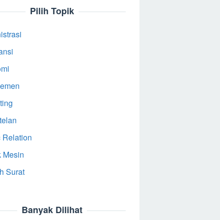
Pilih Topik
strasi
ansi
omi
jemen
ting
telan
 Relation
k Mesin
h Surat
Banyak Dilihat