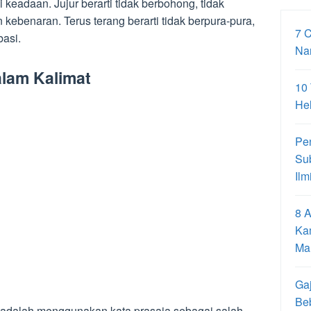
 keadaan. Jujur berarti tidak berbohong, tidak
kebenaran. Terus terang berarti tidak berpura-pura,
7 
basi.
Na
lam Kalimat
10
Hel
Pe
Su
Ilm
8 A
Ka
Ma
Gaj
Be
 adalah menggunakan kata prasaja sebagai salah