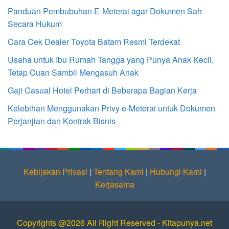
Panduan Pembubuhan E-Meterai agar Dokumen Sah
Secara Hukum
Cara Cek Dealer Toyota Batam Resmi Terdekat
Usaha untuk Ibu Rumah Tangga yang Punya Anak Kecil,
Tetap Cuan Sambil Mengasuh Anak
Gaji Casual Hotel Perhari di Beberapa Bagian Kerja
Kelebihan Menggunakan Privy e-Meterai untuk Dokumen
Perjanjian dan Kontrak Bisnis
Kebijakan Privasi
|
Tentang Kami
|
Hubungi Kami
|
Kerjasama
Copyrights @2026 All Right Reserved - Kitapunya.net