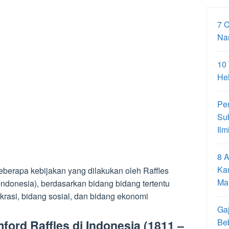
7 
Na
10
Hel
Pe
Su
Ilm
8 A
Ka
berapa kebijakan yang dilakukan oleh Raffles
Ma
Indonesia), berdasarkan bidang bidang tertentu
krasi, bidang sosial, dan bidang ekonomi
Gaj
Be
ord Raffles di Indonesia (1811 –