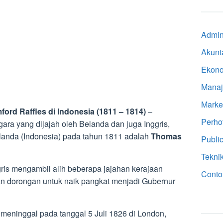
Admini
Akunt
Ekon
Mana
Marke
rd Raffles di Indonesia (1811 – 1814)
–
Perho
ara yang dijajah oleh Belanda dan juga Inggris,
belanda (Indonesia) pada tahun 1811 adalah
Thomas
Public
Tekni
gris mengambil alih beberapa jajahan kerajaan
Conto
an dorongan untuk naik pangkat menjadi Gubernur
n meninggal pada tanggal 5 Juli 1826 di London,