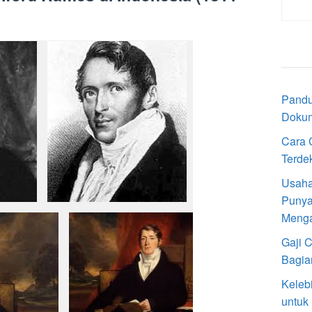
Pandu
Doku
Cara 
Terde
Usaha
Punya
Meng
Gaji 
Bagia
Keleb
untuk