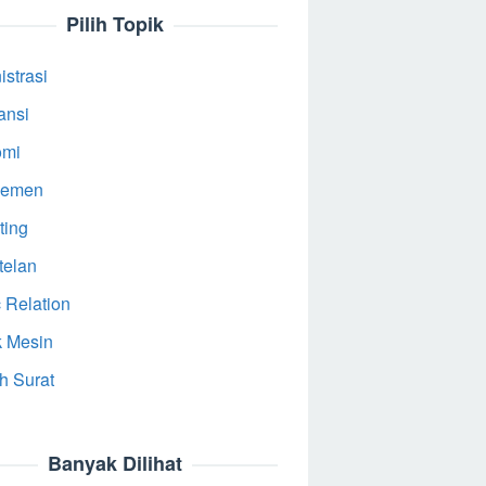
Pilih Topik
strasi
ansi
omi
jemen
ting
telan
 Relation
k Mesin
h Surat
Banyak Dilihat