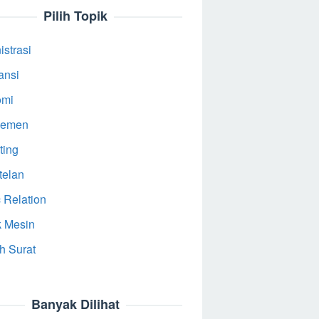
Pilih Topik
strasi
ansi
omi
jemen
ting
telan
 Relation
k Mesin
h Surat
Banyak Dilihat