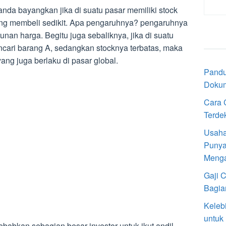
anda bayangkan jika di suatu pasar memiliki stock
ng membeli sedikit. Apa pengaruhnya? pengaruhnya
nan harga. Begitu juga sebaliknya, jika di suatu
ncari barang A, sedangkan stocknya terbatas, maka
ang juga berlaku di pasar global.
Pandu
Doku
Cara 
Terde
Usaha
Punya
Meng
Gaji 
Bagia
Keleb
untuk
babkan sebagian besar investor untuk ikut andil