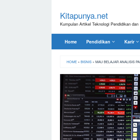
Loncat
ke
Kitapunya.net
konten
Kumpulan Artikel Teknologi Pendidikan dan 
Home
Pendidikan
Karir
HOME
»
BISNIS
»
MAU BELAJAR ANALISIS P