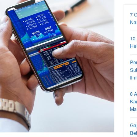
7 
Na
10
Hel
Pe
Su
Ilm
8 A
Ka
Ma
Gaj
Be