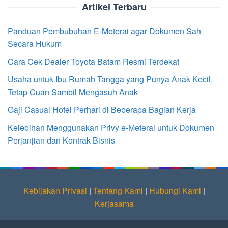
Artikel Terbaru
Panduan Pembubuhan E-Meterai agar Dokumen Sah
Secara Hukum
Cara Cek Dealer Toyota Batam Resmi Terdekat
Usaha untuk Ibu Rumah Tangga yang Punya Anak Kecil,
Tetap Cuan Sambil Mengasuh Anak
Gaji Casual Hotel Perhari di Beberapa Bagian Kerja
Kelebihan Menggunakan Privy e-Meterai untuk Dokumen
Perjanjian dan Kontrak Bisnis
Kebijakan Privasi
|
Tentang Kami
|
Hubungi Kami
|
Kerjasama