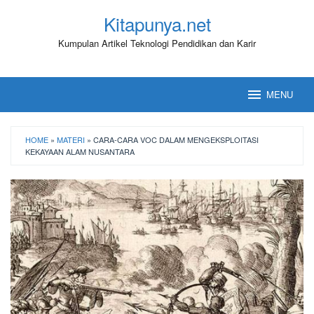
Loncat
Kitapunya.net
ke
konten
Kumpulan Artikel Teknologi Pendidikan dan Karir
MENU
HOME
»
MATERI
»
CARA-CARA VOC DALAM MENGEKSPLOITASI
KEKAYAAN ALAM NUSANTARA