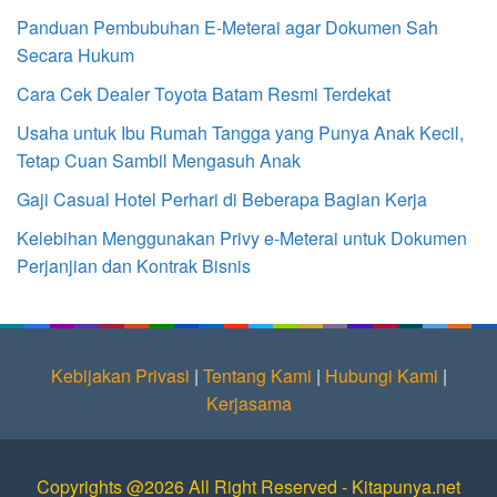
Panduan Pembubuhan E-Meterai agar Dokumen Sah
Secara Hukum
Cara Cek Dealer Toyota Batam Resmi Terdekat
Usaha untuk Ibu Rumah Tangga yang Punya Anak Kecil,
Tetap Cuan Sambil Mengasuh Anak
Gaji Casual Hotel Perhari di Beberapa Bagian Kerja
Kelebihan Menggunakan Privy e-Meterai untuk Dokumen
Perjanjian dan Kontrak Bisnis
Kebijakan Privasi
|
Tentang Kami
|
Hubungi Kami
|
Kerjasama
Copyrights @2026 All Right Reserved - Kitapunya.net