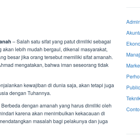
Admini
Akunt
manah
– Salah satu sifat yang patut dimiliki sebagai
Ekon
 akan lebih mudah bergaul, dikenal masyarakat,
Mana
g besar jika orang tersebut memiliki sifat amanah.
 Ahmad mengatakan, bahwa iman seseorang tidak
Marke
Perho
jalankan kewajiban di dunia saja, akan tetapi juga
Public
nusia dengan Tuhannya.
Tekni
. Berbeda dengan amanah yang harus dimiliki oleh
Conto
dihindari karena akan menimbulkan kekacauan di
a mendatangkan masalah bagi pelakunya dan juga