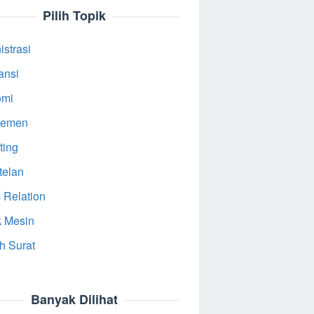
Pilih Topik
strasi
ansi
omi
jemen
ting
telan
 Relation
k Mesin
h Surat
Banyak Dilihat