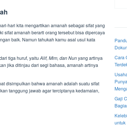
nah
ri-hari kita mengartikan amanah sebagai sifat yang
i sifat amanah berarti orang tersebut bisa dipercaya
an baik. Namun tahukah kamu asal usul kata
Pandu
Doku
Cara 
ri tiga huruf, yaitu
Alif, Mim, dan Nun
yang artinya
Terde
n jika ditinjau dari segi bahasa, amanah artinya
Usaha
Punya
apat disimpulkan bahwa amanah adalah suatu sifat
Meng
erikan tanggung jawab agar terciptanya kedamaian,
Gaji 
Bagia
Keleb
untuk