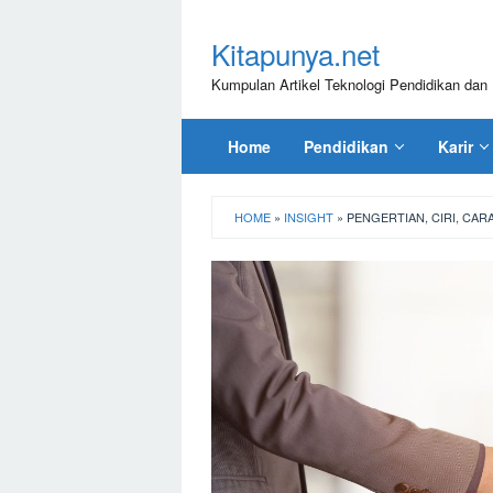
Loncat
ke
Kitapunya.net
konten
Kumpulan Artikel Teknologi Pendidikan dan 
Home
Pendidikan
Karir
HOME
»
INSIGHT
»
PENGERTIAN, CIRI, CAR