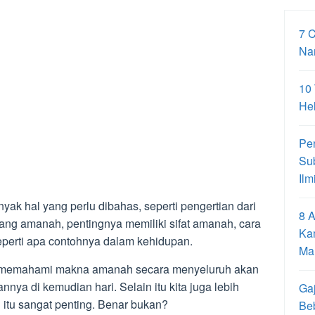
7 
Na
10
Hel
Pe
Su
Ilm
yak hal yang perlu dibahas, seperti pengertian dari
8 A
yang amanah, pentingnya memiliki sifat amanah, cara
Ka
perti apa contohnya dalam kehidupan.
Ma
 memahami makna amanah secara menyeluruh akan
ya di kemudian hari. Selain itu kita juga lebih
Gaj
tu sangat penting. Benar bukan?
Be