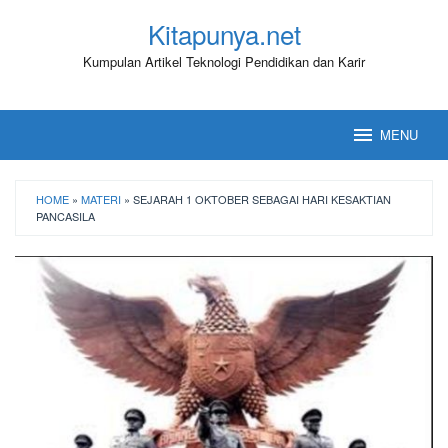
Loncat
Kitapunya.net
ke
konten
Kumpulan Artikel Teknologi Pendidikan dan Karir
MENU
HOME
»
MATERI
»
SEJARAH 1 OKTOBER SEBAGAI HARI KESAKTIAN
PANCASILA