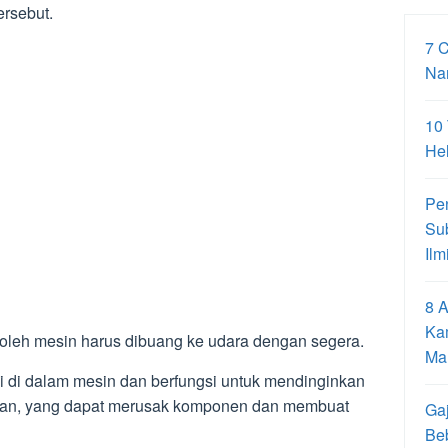
ersebut.
7 
Na
10
Hel
Pe
Su
Ilm
8 A
Ka
 oleh mesin harus dibuang ke udara dengan segera.
Ma
i di dalam mesin dan berfungsi untuk mendinginkan
han, yang dapat merusak komponen dan membuat
Gaj
Be