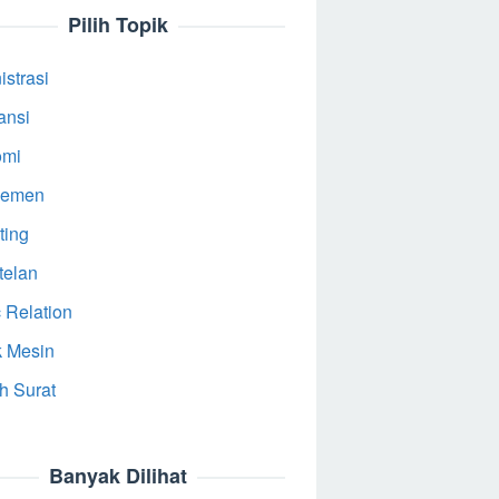
Pilih Topik
strasi
ansi
omi
jemen
ting
telan
 Relation
k Mesin
h Surat
Banyak Dilihat