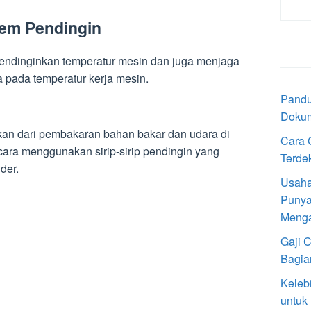
em Pendingin
mendinginkan temperatur mesin dan juga menjaga
a pada temperatur kerja mesin.
Pandu
Doku
lkan dari pembakaran bahan bakar dan udara di
Cara 
 cara menggunakan sirip-sirip pendingin yang
Terde
der.
Usaha
Punya
Meng
Gaji 
Bagia
Keleb
untuk