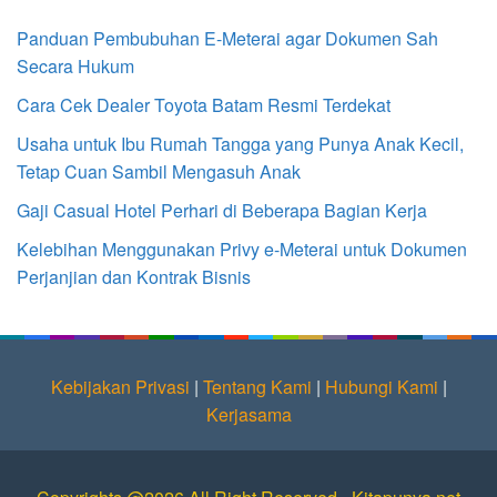
Panduan Pembubuhan E-Meterai agar Dokumen Sah
Secara Hukum
Cara Cek Dealer Toyota Batam Resmi Terdekat
Usaha untuk Ibu Rumah Tangga yang Punya Anak Kecil,
Tetap Cuan Sambil Mengasuh Anak
Gaji Casual Hotel Perhari di Beberapa Bagian Kerja
Kelebihan Menggunakan Privy e-Meterai untuk Dokumen
Perjanjian dan Kontrak Bisnis
Kebijakan Privasi
|
Tentang Kami
|
Hubungi Kami
|
Kerjasama