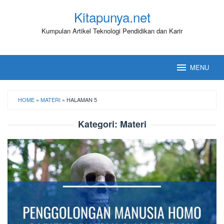
Loncat
Kitapunya.net
ke
konten
Kumpulan Artikel Teknologi Pendidikan dan Karir
MENU
HOME
»
MATERI
»
HALAMAN 5
Kategori:
Materi