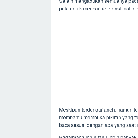
Selain mengadukan semuanya pada 
pula untuk mencari referensi motto i
Meskipun terdengar aneh, namun ter
membantu membuka pikiran yang teng
baca sesuai dengan apa yang saat i
Bagaimana ingin tahu lebih banyak r