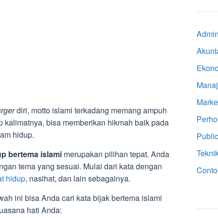
Admini
Akunt
Ekon
Mana
Marke
rger
diri, motto islami terkadang memang ampuh
Perho
p kalimatnya, bisa memberikan hikmah baik pada
alam hidup.
Public
Tekni
up bertema islami
merupakan pilihan tepat. Anda
engan tema yang sesuai. Mulai dari kata dengan
Conto
t hidup
, nasihat, dan lain sebagainya.
ah ini bisa Anda cari kata bijak bertema islami
uasana hati Anda: