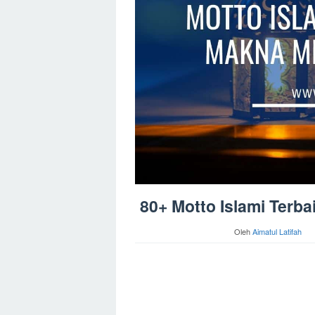
80+ Motto Islami Terb
Oleh
Aimatul Latifah