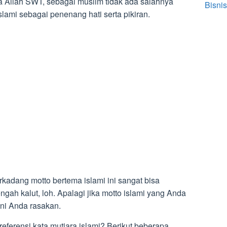
Allah SWT, sebagai muslim tidak ada salahnya
Bisnis
slami sebagai penenang hati serta pikiran.
kadang motto bertema islami ini sangat bisa
ah kalut, loh. Apalagi jika motto islami yang Anda
ni Anda rasakan.
eferensi kata mutiara islami? Berikut beberapa