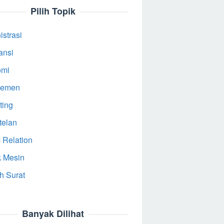
Pilih Topik
strasi
ansi
omi
jemen
ting
telan
 Relation
k Mesin
h Surat
Banyak Dilihat