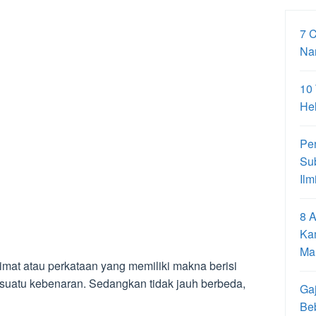
7 
Na
10
Hel
Pe
Su
Ilm
8 A
Ka
Ma
mat atau perkataan yang memiliki makna berisi
a suatu kebenaran. Sedangkan tidak jauh berbeda,
Gaj
Be