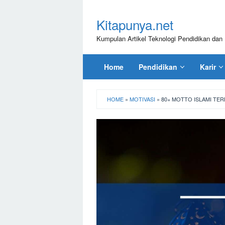
Loncat
ke
Kitapunya.net
konten
Kumpulan Artikel Teknologi Pendidikan dan 
Home
Pendidikan
Karir
HOME
»
MOTIVASI
»
80+ MOTTO ISLAMI TE