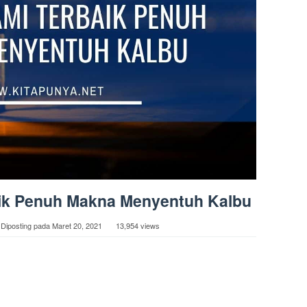
aik Penuh Makna Menyentuh Kalbu
Diposting pada
Maret 20, 2021
13,954 views