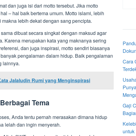
t dan juga isi dari motto tersebut. Jika motto
 – hal baik bertema umum. Motto islami, lebih
i makna lebih dekat dengan sang pencipta.
 sama dibuat secara singkat dengan maksud agar
. Karena merupakan kata yang maknanya sering
Pandu
eferensi, dan juga inspirasi, motto sendiri biasanya
Doku
i banyak pengalaman dalam hidup. Baik pengalaman
Cara 
g lainnya.
Terde
Usaha
Kata Jalaludin Rumi yang Menginspirasi
Punya
Meng
 Berbagai Tema
Gaji 
Bagia
oses, Anda tentu pernah merasakan dimana hidup
Keleb
 lelah dan ingin menyerah.
untuk