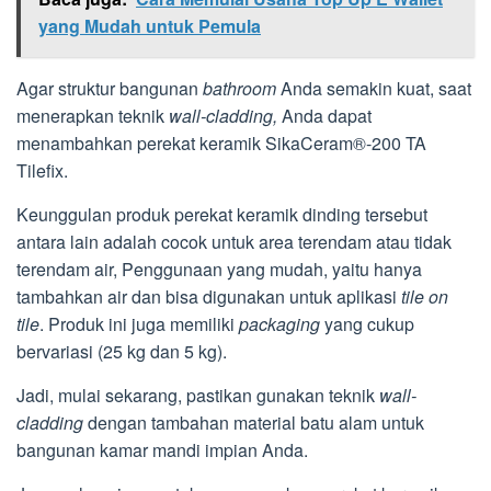
yang Mudah untuk Pemula
Agar struktur bangunan
bathroom
Anda semakin kuat, saat
menerapkan teknik
wall-cladding,
Anda dapat
menambahkan perekat keramik SikaCeram®-200 TA
Tilefix.
Keunggulan produk perekat keramik dinding tersebut
antara lain adalah cocok untuk area terendam atau tidak
terendam air, Penggunaan yang mudah, yaitu hanya
tambahkan air dan bisa digunakan untuk aplikasi
tile on
tile
. Produk ini juga memiliki
packaging
yang cukup
bervariasi (25 kg dan 5 kg).
Jadi, mulai sekarang, pastikan gunakan teknik
wall-
cladding
dengan tambahan material batu alam untuk
bangunan kamar mandi impian Anda.