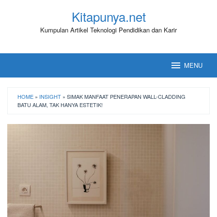
Loncat
Kitapunya.net
ke
konten
Kumpulan Artikel Teknologi Pendidikan dan Karir
MENU
HOME
»
INSIGHT
»
SIMAK MANFAAT PENERAPAN WALL-CLADDING
BATU ALAM, TAK HANYA ESTETIK!