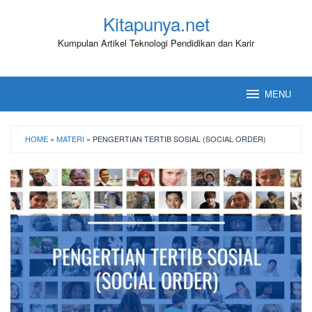
Loncat
Kitapunya.net
ke
konten
Kumpulan Artikel Teknologi Pendidikan dan Karir
MENU
HOME
»
MATERI
»
PENGERTIAN TERTIB SOSIAL (SOCIAL ORDER)