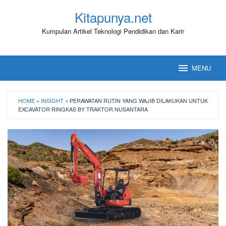
Loncat
Kitapunya.net
ke
konten
Kumpulan Artikel Teknologi Pendidikan dan Karir
MENU
HOME
»
INSIGHT
»
PERAWATAN RUTIN YANG WAJIB DILAKUKAN UNTUK
EXCAVATOR RINGKAS BY TRAKTOR NUSANTARA