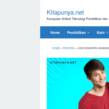
Loncat
ke
Kitapunya.net
konten
Kumpulan Artikel Teknologi Pendidikan dan 
Home
Pendidikan
Karir
HOME
»
PROFESI
»
JOB DESKRIPSI ADMINI