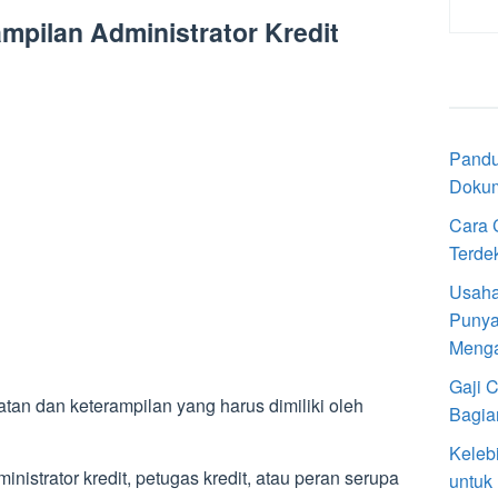
mpilan Administrator Kredit
Pandu
Doku
Cara 
Terde
Usaha
Punya
Meng
Gaji 
atan dan keterampilan yang harus dimiliki oleh
Bagia
Keleb
istrator kredit, petugas kredit, atau peran serupa
untuk