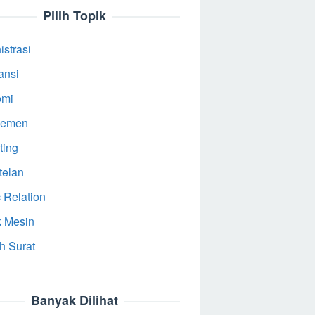
Pilih Topik
strasi
ansi
omi
jemen
ting
telan
 Relation
k Mesin
h Surat
Banyak Dilihat