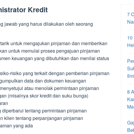
strator Kredit
7 
Na
ng jawab yang harus dilakukan oleh seorang
10
rtarik untuk mengajukan pinjaman dan memberikan
Hel
ukan untuk memulai proses pengajuan pinjaman
en keuangan yang dibutuhkan dan menilai status
Pe
Su
isiko-risiko yang terkait dengan pemberian pinjaman
Ilm
ngumpulkan data dan dokumen keuangan
n menyetujui atau menolak permintaan pinjaman
8 A
an (misalnya skor kredit dan suku bunga)
Ka
aran
Ma
diperbarui tentang permintaan pinjaman
an klien tentang perpanjangan pinjaman
Gaj
jaman yang ada
Be