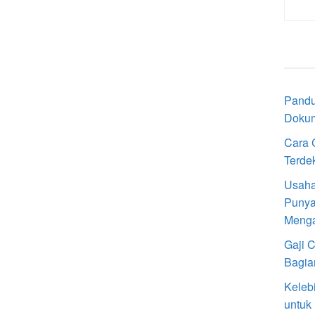
Pandu
Doku
Cara 
Terde
Usaha
Punya
Meng
Gaji 
Bagia
Keleb
untuk