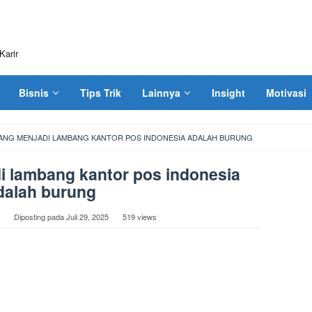
Karir
Bisnis
Tips Trik
Lainnya
Insight
Motivasi
ANG MENJADI LAMBANG KANTOR POS INDONESIA ADALAH BURUNG
 lambang kantor pos indonesia
dalah burung
Diposting pada
Juli 29, 2025
519 views