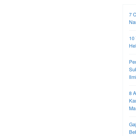
7 
Na
10
Hel
Pe
Su
Ilm
8 A
Ka
Ma
Gaj
Be