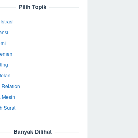
Pilih Topik
strasi
ansi
omi
jemen
ting
telan
 Relation
k Mesin
h Surat
Banyak Dilihat