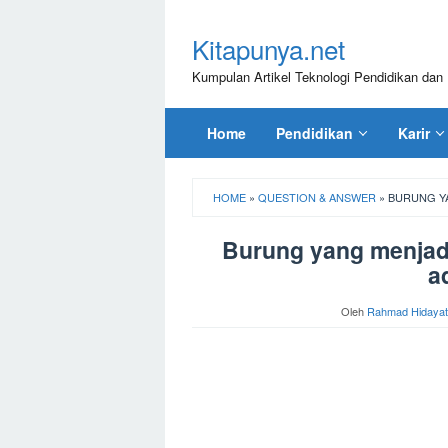
Loncat
ke
Kitapunya.net
konten
Kumpulan Artikel Teknologi Pendidikan dan 
Home
Pendidikan
Karir
HOME
»
QUESTION & ANSWER
»
BURUNG Y
Burung yang menjadi
a
Oleh
Rahmad Hidayat