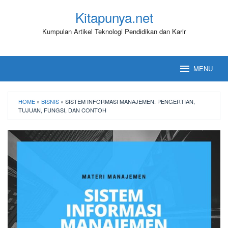
Loncat
Kitapunya.net
ke
konten
Kumpulan Artikel Teknologi Pendidikan dan Karir
MENU
HOME
»
BISNIS
»
SISTEM INFORMASI MANAJEMEN: PENGERTIAN,
TUJUAN, FUNGSI, DAN CONTOH