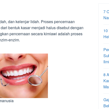
7 
Na
idah, dan kelenjar lidah. Proses pencernaan
ri bentuk kasar menjadi halus disebut dengan
10
gkan pencernaan secara kimiawi adalah proses
Hel
nzim-enzim.
Pe
Su
Ilm
8 A
Ka
Ma
Gaj
 manusia
Be