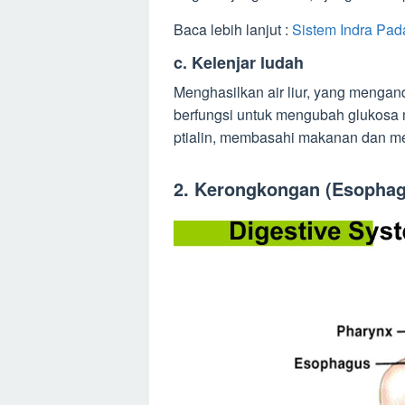
Baca lebih lanjut :
Sistem Indra Pada
c. Kelenjar ludah
Menghasilkan air liur, yang mengandu
berfungsi untuk mengubah glukosa
ptialin, membasahi makanan dan men
2. Kerongkongan (Esophag