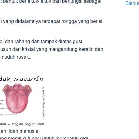
: bentuk berlekuk-lekuk dan berfungsi sebagai
Bisnis
in) yang didalamnya terdapat rongga yang berisi
l dari rahang dan tampak diatas gusi
rsusun dari kristal yang mengandung keratin dan
k mudah rusak..
an lidah manusia
ng memiliki fungsi untuk membantu gigi