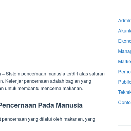
Admini
Akunt
Ekon
Mana
Marke
Perho
a –
Sistem pencernaan manusia terdiri atas saluran
n. Kelenjar pencernaan adalah bagian yang
Public
kan untuk membantu mencerna makanan.
Tekni
Conto
 Pencernaan Pada Manusia
t pencernaan yang dilalui oleh makanan, yang