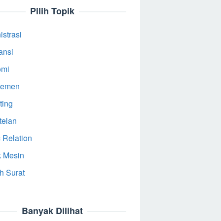
Pilih Topik
strasi
ansi
omi
jemen
ting
telan
 Relation
k Mesin
h Surat
Banyak Dilihat