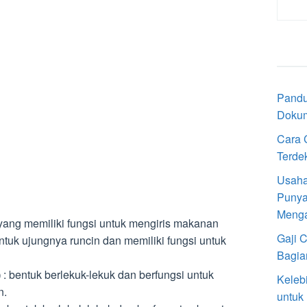
Pandu
Doku
Cara 
Terde
Usaha
Punya
Meng
 yang memiliki fungsi untuk mengiris makanan
Gaji 
entuk ujungnya runcin dan memiliki fungsi untuk
Bagia
)
: bentuk berlekuk-lekuk dan berfungsi untuk
Keleb
n.
untuk