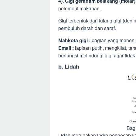
4). Gigi geraham belakang (molar)
pelembut makanan.
Gigi terbentuk dari tulang gigi (den
pembuluh darah dan saraf.
Mahkota gigi :
bagian yang menonjo
Email :
lapisan putih, mengkilat, te
berfungsi melindungi gigi agar tida
b. Lidah
Bagi
Lidah merupakan indra pengecap ya