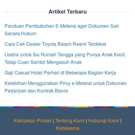
Artikel Terbaru
Panduan Pembubuhan E-Meterai agar Dokumen Sah
Secara Hukum
Cara Cek Dealer Toyota Batam Resmi Terdekat
Usaha untuk Ibu Rumah Tangga yang Punya Anak Kecil,
Tetap Cuan Sambil Mengasuh Anak
Gaji Casual Hotel Perhari di Beberapa Bagian Kerja
Kelebihan Menggunakan Privy e-Meterai untuk Dokumen
Perjanjian dan Kontrak Bisnis
Kebijakan Privasi
|
Tentang Kami
|
Hubungi Kami
|
Kerjasama