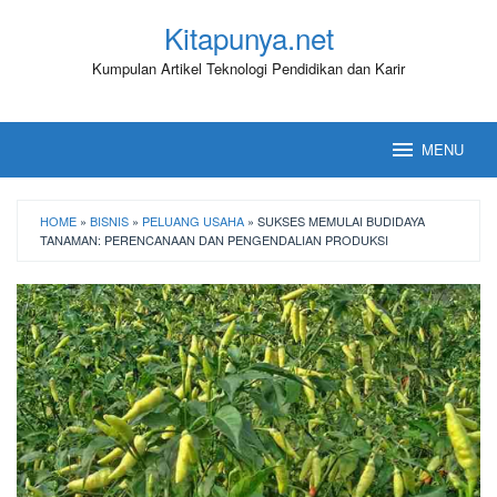
Loncat
Kitapunya.net
ke
konten
Kumpulan Artikel Teknologi Pendidikan dan Karir
MENU
HOME
»
BISNIS
»
PELUANG USAHA
»
SUKSES MEMULAI BUDIDAYA
TANAMAN: PERENCANAAN DAN PENGENDALIAN PRODUKSI