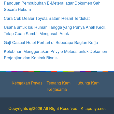
Panduan Pembubuhan E-Meterai agar Dokumen Sah
Secara Hukum
Cara Cek Dealer Toyota Batam Resmi Terdekat
Usaha untuk Ibu Rumah Tangga yang Punya Anak Kecil,
Tetap Cuan Sambil Mengasuh Anak
Gaji Casual Hotel Perhari di Beberapa Bagian Kerja
Kelebihan Menggunakan Privy e-Meterai untuk Dokumen
Perjanjian dan Kontrak Bisnis
Kebijakan Privasi
|
Tentang Kami
|
Hubungi Kami
|
Kerjasama
Copyrights @2026 All Right Reserved - Kitapunya.net