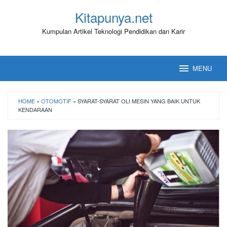
Loncat
Kitapunya.net
ke
konten
Kumpulan Artikel Teknologi Pendidikan dan Karir
MENU
HOME
»
OTOMOTIF
»
SYARAT-SYARAT OLI MESIN YANG BAIK UNTUK
KENDARAAN