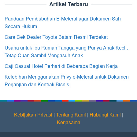
Artikel Terbaru
Panduan Pembubuhan E-Meterai agar Dokumen Sah
Secara Hukum
Cara Cek Dealer Toyota Batam Resmi Terdekat
Usaha untuk Ibu Rumah Tangga yang Punya Anak Kecil,
Tetap Cuan Sambil Mengasuh Anak
Gaji Casual Hotel Perhari di Beberapa Bagian Kerja
Kelebihan Menggunakan Privy e-Meterai untuk Dokumen
Perjanjian dan Kontrak Bisnis
Kebijakan Privasi
|
Tentang Kami
|
Hubungi Kami
|
Kerjasama