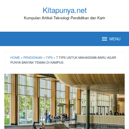
Loncat
Kitapunya.net
ke
konten
Kumpulan Artikel Teknologi Pendidikan dan Karir
MENU
HOME
»
PENDIDIKAN
»
TIPS
»
7 TIPS UNTUK MAHASISWA BARU AGAR
PUNYA BANYAK TEMAN DI KAMPUS