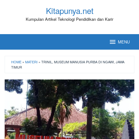
Loncat
Kitapunya.net
ke
konten
Kumpulan Artikel Teknologi Pendidikan dan Karir
MENU
HOME
»
MATERI
»
TRINIL, MUSEUM MANUSIA PURBA DI NGAWI, JAWA
TIMUR