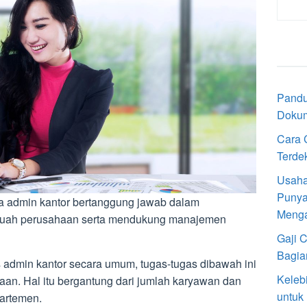
Pandu
Doku
Cara 
Terde
Usaha
Punya
a admin kantor bertanggung jawab dalam
Meng
sebuah perusahaan serta mendukung manajemen
Gaji 
Bagia
 admin kantor secara umum, tugas-tugas dibawah ini
Keleb
haan. Hal itu bergantung dari jumlah karyawan dan
untuk
partemen.