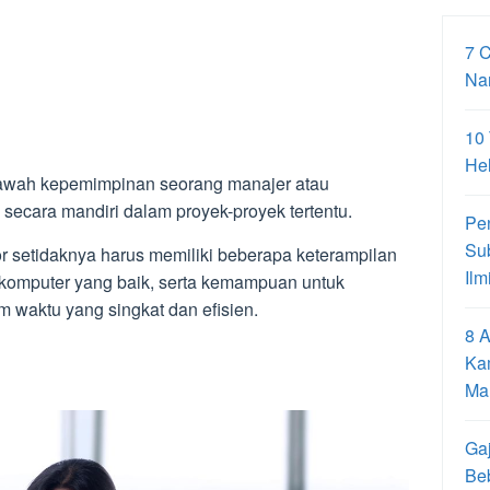
7 
Na
10
Hel
bawah kepemimpinan seorang manajer atau
a secara mandiri dalam proyek-proyek tertentu.
Pe
Su
r setidaknya harus memiliki beberapa keterampilan
Ilm
n komputer yang baik, serta kemampuan untuk
 waktu yang singkat dan efisien.
8 A
Ka
Ma
Gaj
Be