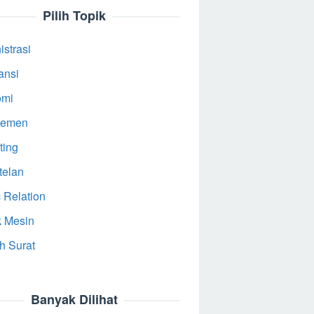
Pilih Topik
strasi
ansi
omi
jemen
ting
telan
 Relation
k Mesin
h Surat
Banyak Dilihat