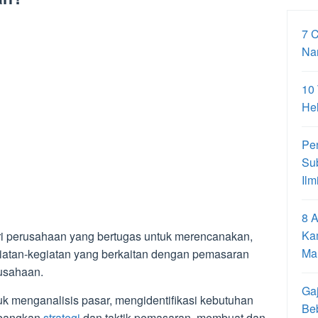
7 
Na
10
Hel
Pe
Su
Ilm
8 A
Ka
ri perusahaan yang bertugas untuk merencanakan,
Ma
atan-kegiatan yang berkaitan dengan pemasaran
rusahaan.
Gaj
uk menganalisis pasar, mengidentifikasi kebutuhan
Be
mbangkan
strategi
dan taktik pemasaran, membuat dan