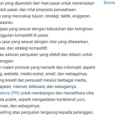
Bisnis
si yang diperoleh dari riset pasar untuk menentukan
sisi pasar, dan nilai proposisi perusahaan.
ang mencakup tujuan, strategi, taktik, anggaran,
masaran.
asa yang sesuai dengan kebutuhan dan keinginan
ggulan kompetitif di pasar.
 jasa yang sesuai dengan nilai yang ditawarkan,
r, dan strategi kompetitif.
tau saluran penjualan yang efektif dan efisien untuk
anggan.
materi promosi yang menarik dan informatif, seperti
og, website, media sosial, email, dan sebagainya.
 kreatif dan persuasif melalui berbagai media,
majalah, internet, billboard, dan sebagainya.
lations (PR)
untuk membangun dan memelihara citra
ata publik, seperti mengadakan konferensi
pers
,
onasi, dan sebagainya.
selling atau penjualan langsung kepada pelanggan,