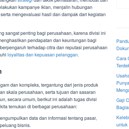
melakukan kampanye iklan, menjalin hubungan
 serta mengevaluasi hasil dan dampak dari kegiatan
g sangat penting bagi perusahaan, karena divisi ini
menghasilkan pendapatan dan keuntungan bagi
Pandu
berpengaruh terhadap citra dan reputasi perusahaan
Doku
ruhi
loyalitas dan kepuasan pelanggan
.
Cara 
Terde
n
Usaha
Punya
gam dan kompleks, tergantung dari jenis produk
Meng
dan skala perusahaan, serta tujuan dan sasaran
, secara umum, berikut ini adalah tugas divisi
Gaji 
ita temukan di berbagai perusahaan:
Bagia
Keleb
mengumpulkan data dan informasi tentang pasar,
untuk
peluang bisnis.