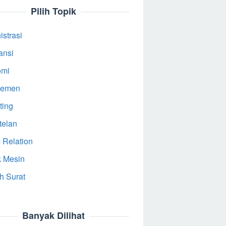
Pilih Topik
strasi
ansi
omi
jemen
ting
telan
 Relation
k Mesin
h Surat
Banyak Dilihat