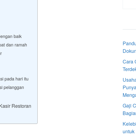
dengan baik
Pandu
pat dan ramah
Doku
r
Cara 
Terde
i pada hari itu
Usaha
si pelanggan
Punya
Meng
Gaji 
 Kasir Restoran
Bagia
Keleb
untuk