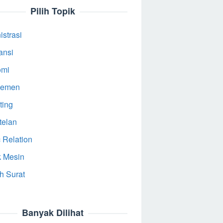
Pilih Topik
strasi
ansi
omi
jemen
ting
telan
 Relation
k Mesin
h Surat
Banyak Dilihat