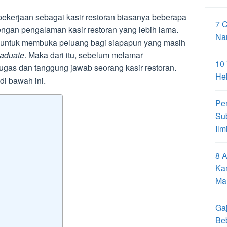
ekerjaan sebagai kasir restoran biasanya beberapa
7 
engan pengalaman kasir restoran yang lebih lama.
Na
n untuk membuka peluang bagi siapapun yang masih
raduate
. Maka dari itu, sebelum melamar
10
ugas dan tanggung jawab seorang kasir restoran.
Hel
di bawah ini.
Pe
Su
Ilm
8 A
Ka
Ma
Gaj
Be