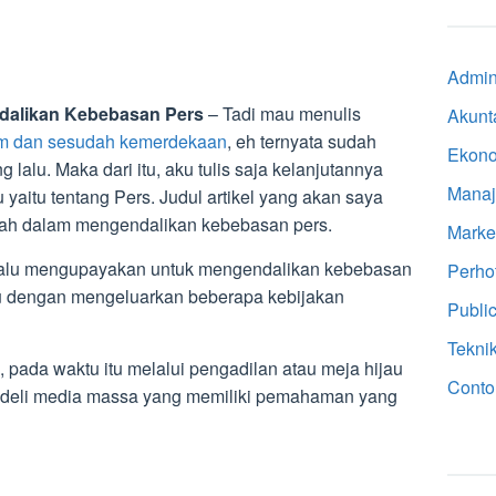
Admini
dalikan Kebebasan Pers
– Tadi mau menulis
Akunt
m dan sesudah kemerdekaan
, eh ternyata sudah
Ekon
 lalu. Maka dari itu, aku tulis saja kelanjutannya
Mana
yaitu tentang Pers. Judul artikel yang akan saya
tah dalam mengendalikan kebebasan pers.
Marke
elalu mengupayakan untuk mengendalikan kebebasan
Perho
itu dengan mengeluarkan beberapa kebijakan
Public
Tekni
 pada waktu itu melalui pengadilan atau meja hijau
Conto
deli media massa yang memiliki pemahaman yang