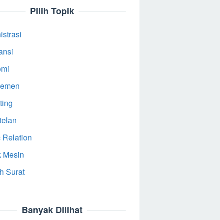
Pilih Topik
strasi
ansi
omi
jemen
ting
telan
 Relation
k Mesin
h Surat
Banyak Dilihat