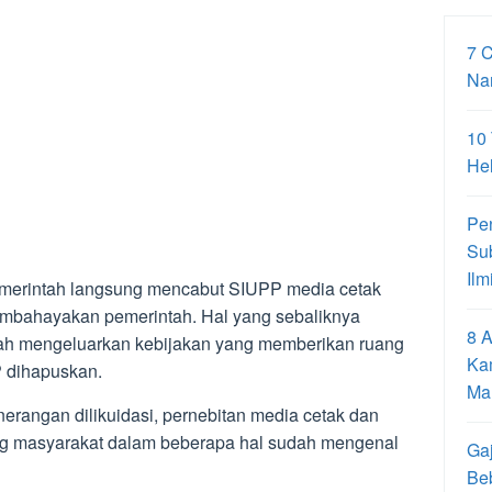
7 
Na
10
Hel
Pe
Su
Ilm
merintah langsung mencabut SIUPP media cetak
bahayakan pemerintah. Hal yang sebaliknya
8 A
ntah mengeluarkan kebijakan yang memberikan ruang
Ka
P dihapuskan.
Ma
erangan dilikuidasi, pernebitan media cetak dan
ong masyarakat dalam beberapa hal sudah mengenal
Gaj
Be