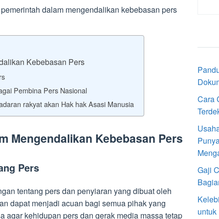
n pemerintah dalam mengendalikan kebebasan pers
dalikan Kebebasan Pers
Pandu
rs
Doku
gai Pembina Pers Nasional
Cara 
sadaran rakyat akan Hak hak Asasi Manusia
Terde
Usaha
am Mengendalikan Kebebasan Pers
Punya
Meng
ang Pers
Gaji 
Bagia
an tentang pers dan penyiaran yang dibuat oleh
Keleb
an dapat menjadi acuan bagi semua pihak yang
untuk
sa agar kehidupan pers dan gerak media massa tetap