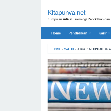
Loncat
ke
Kitapunya.net
konten
Kumpulan Artikel Teknologi Pendidikan dan 
Home
Pendidikan
Karir
HOME
»
MATERI
»
UPAYA PEMERINTAH DAL