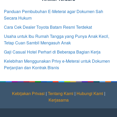
Panduan Pembubuhan E-Meterai agar Dokumen Sah
Secara Hukum
Cara Cek Dealer Toyota Batam Resmi Terdekat
Usaha untuk Ibu Rumah Tangga yang Punya Anak Kecil,
Tetap Cuan Sambil Mengasuh Anak
Gaji Casual Hotel Perhari di Beberapa Bagian Kerja
Kelebihan Menggunakan Privy e-Meterai untuk Dokumen
Perjanjian dan Kontrak Bisnis
Kebijakan Privasi
|
Tentang Kami
|
Hubungi Kami
|
Kerjasama