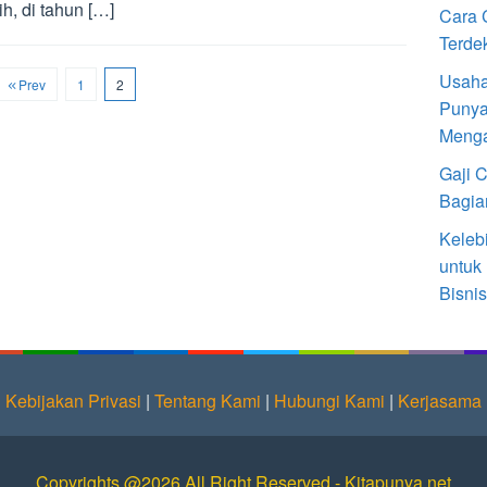
ih, di tahun […]
Cara 
Terde
Usaha
Prev
1
2
Punya
Meng
Gaji 
Bagia
Keleb
untuk
Bisnis
Kebijakan Privasi
|
Tentang Kami
|
Hubungi Kami
|
Kerjasama
Copyrights @2026 All Right Reserved - Kitapunya.net