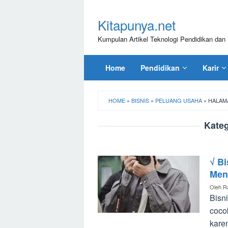
Loncat
ke
Kitapunya.net
konten
Kumpulan Artikel Teknologi Pendidikan dan 
Home
Pendidikan
Karir
HOME
»
BISNIS
»
PELUANG USAHA
»
HALAM
Kateg
√ Bi
Men
Oleh
R
Bisni
cocok
kare