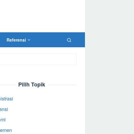
Referensi
Pilih Topik
strasi
ansi
omi
jemen