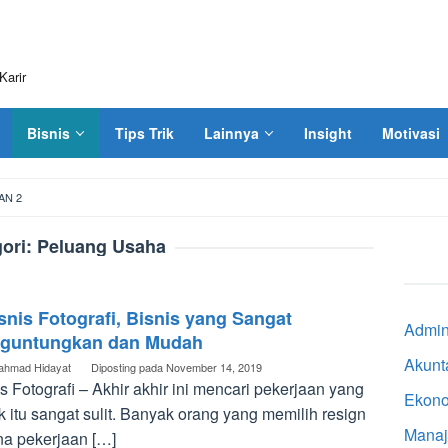
Karir
Bisnis
Tips Trik
Lainnya
Insight
Motivasi
AN 2
ori:
Peluang Usaha
snis Fotografi, Bisnis yang Sangat
Admini
guntungkan dan Mudah
Akunt
ahmad Hidayat
Diposting pada
November 14, 2019
s Fotografi – Akhir akhir ini mencari pekerjaan yang
Ekon
 itu sangat sulit. Banyak orang yang memilih resign
Mana
na pekerjaan […]