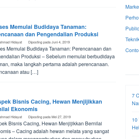
Marke
Perho
ses Memulai Budidaya Tanaman:
Public
encanaan dan Pengendalian Produksi
Tekni
ahmad Hidayat
Diposting pada
Juni 4, 2019
es Memulai Budidaya Tanaman: Perencanaan dan
Conto
endalian Produksi – Sebelum memulai berbudidaya
man, maka langkah pertama adalah perencanaan.
ncanaan atau […]
7 
spek Bisnis Cacing, Hewan Menjijikkan
Na
nilai Ekonomis
ahmad Hidayat
Diposting pada
Mei 27, 2019
10
pek Bisnis Cacing, Hewan Menjijikkan Bernilai
Hel
omis – Cacing adalah hewan melata yang sangat
una dalam menggemburkan dan menyuburkan