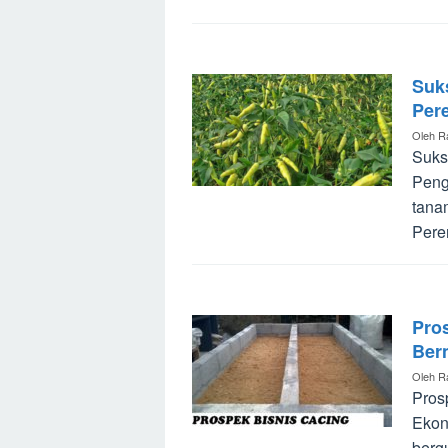
Suk
Per
Oleh
R
Suks
Peng
tana
Pere
Pro
Ber
Oleh
R
Pros
Ekon
berg