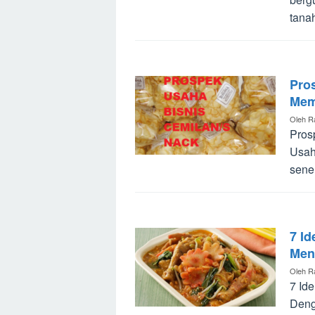
tana
Pro
Mem
Oleh
R
Pros
Usah
sene
7 Id
Men
Oleh
R
7 Id
Deng