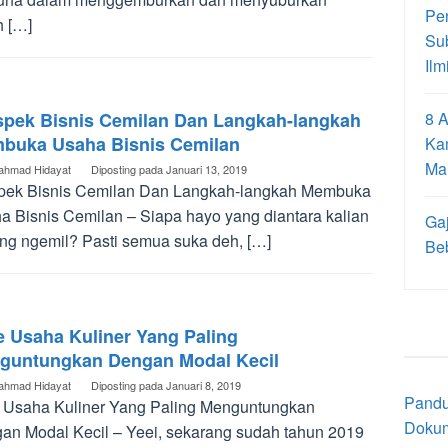
Pe
h […]
Su
Ilm
spek Bisnis Cemilan Dan Langkah-langkah
8 A
buka Usaha Bisnis Cemilan
Ka
Ma
ahmad Hidayat
Diposting pada
Januari 13, 2019
pek Bisnis Cemilan Dan Langkah-langkah Membuka
a Bisnis Cemilan – Siapa hayo yang diantara kalian
Gaj
ng ngemil? Pasti semua suka deh, […]
Be
e Usaha Kuliner Yang Paling
guntungkan Dengan Modal Kecil
ahmad Hidayat
Diposting pada
Januari 8, 2019
Pandu
e Usaha Kuliner Yang Paling Menguntungkan
Doku
an Modal Kecil – Yeei, sekarang sudah tahun 2019