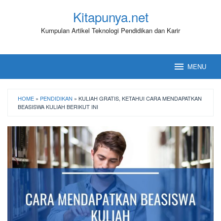
Loncat
Kitapunya.net
ke
konten
Kumpulan Artikel Teknologi Pendidikan dan Karir
MENU
HOME
»
PENDIDIKAN
»
KULIAH GRATIS, KETAHUI CARA MENDAPATKAN
BEASISWA KULIAH BERIKUT INI