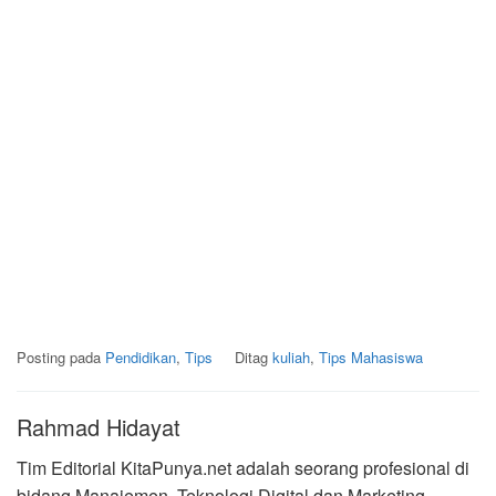
Posting pada
Pendidikan
,
Tips
Ditag
kuliah
,
Tips Mahasiswa
Rahmad Hidayat
Tim Editorial KitaPunya.net adalah seorang profesional di
bidang Manajemen, Teknologi Digital dan Marketing