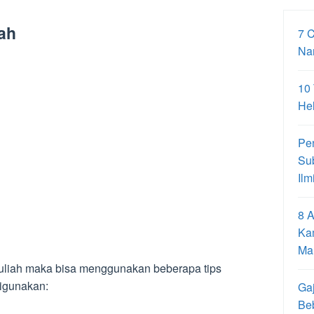
iah
7 
Na
10
Hel
Pe
Su
Ilm
8 A
Ka
Ma
kuliah maka bisa menggunakan beberapa tips
digunakan:
Gaj
Be