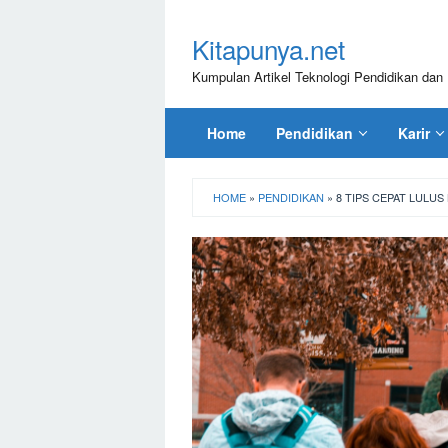
Loncat
ke
Kitapunya.net
konten
Kumpulan Artikel Teknologi Pendidikan dan 
Home
Pendidikan
Karir
HOME
»
PENDIDIKAN
»
8 TIPS CEPAT LULUS