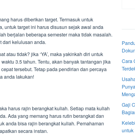
g harus diberikan target. Termasuk untuk
a, untuk target ini harus disusun sejak awal anda
dah berjalan beberapa semester maka tidak masalah.
 dari kelulusan anda.
Pandu
Doku
t atau tidak? jika ‘YA’, maka yakinkah diri untuk
Cara 
 waktu 3.5 tahun. Tentu, akan banyak tantangan jika
Terde
 cepat tersebut. Tetap pada pendirian dan percaya
sa anda lakukan!
Usaha
Punya
Meng
Gaji 
aka harus rajin berangkat kuliah. Setiap mata kuliah
Bagia
eda. Ada yang memang harus rutin berangkat dan
Keleb
uk anda bisa rajin berangkat kuliah. Pemahaman
untuk
apatkan secara instan.