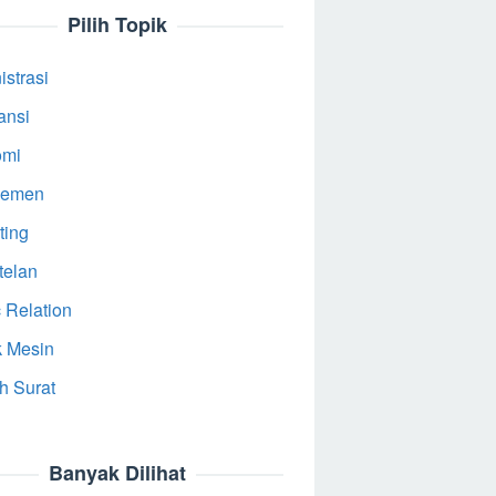
Pilih Topik
strasi
ansi
omi
jemen
ting
telan
 Relation
k Mesin
h Surat
Banyak Dilihat