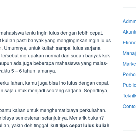
Admini
Akunt
ahasiswa tentu ingin lulus dengan lebih cepat.
 kuliah pasti banyak yang menginginkan ingin lulus
Ekon
. Umumnya, untuk kuliah sampai lulus sarjana
Mana
 tersebut merupakan normal dan sudah banyak kok
laupun ada juga beberapa mahasiswa yang malas-
Marke
waktu 5 – 6 tahun lamanya.
Perho
kuliahan, kamu juga bisa lho lulus dengan cepat.
Public
 saja untuk menjadi seorang sarjana. Sepertinya,
Tekni
Conto
antu kalian untuk menghemat biaya perkuliahan.
r biaya semesteran selanjutnya. Menarik bukan?
liah, yakin deh tinggal ikuti
tips cepat lulus kuliah