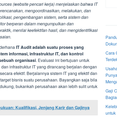
esources (website pencari kerja) menjelaskan bahwa IT
erencanakan, mengoordinasikan, melakukan, dan
aplikasi, pengembangan sistem, serta sistem dan
ditor berperan dalam mengumpulkan dan
aktik, menilai keefektifan hasil, dan mengidentifikasi
saian.
Pandu
Doku
sederhana
IT Audit adalah suatu proses yang
Cara 
em informasi, infrastruktur IT, dan kontrol
Terde
sebuah organisasi
. Evaluasi ini bertujuan untuk
dan infrastruktur IT yang dirancang berjalan dengan
Usaha
secara efektif. Berjalannya sistem IT yang efektif dan
Punya
ya target bisnis suatu perusahaan. Bayangkan saja bila
Meng
endukung, bukankah perusahaan akan lebih sulit untuk
Gaji 
Bagia
Keleb
uan: Kualifikasi, Jenjang Karir dan Gajinya
untuk