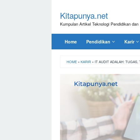
Loncat
ke
Kitapunya.net
konten
Kumpulan Artikel Teknologi Pendidikan dan 
Home
Pendidikan
Karir
HOME
»
KARIR
»
IT AUDIT ADALAH: TUGAS, 