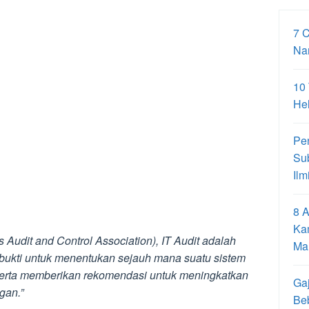
7 
Na
10
Hel
Pe
Su
Ilm
8 A
Ka
Audit and Control Association), IT Audit adalah
Ma
bukti untuk menentukan sejauh mana suatu sistem
 serta memberikan rekomendasi untuk meningkatkan
Gaj
gan.”
Be