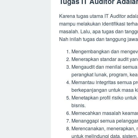
Tugas IT Auditor Adala
Karena tugas utama IT Auditor adal
mampu melakukan identifikasi terhad
masalah. Lalu, apa tugas dan tang
Nah inilah tugas dan tanggung jawa
Mengembangkan dan mengevalu
Menerapkan standar audit yang 
Mengaudit dan menilai semua 
perangkat lunak, program, ke
Memantau integritas semua pr
berkepanjangan untuk masa k
Menetapkan profil risiko unt
bisnis.
Memecahkan masalah keamana
Menanggapi semua pelanggara
Merencanakan, menerapkan, 
untuk melindungi data, sistem,