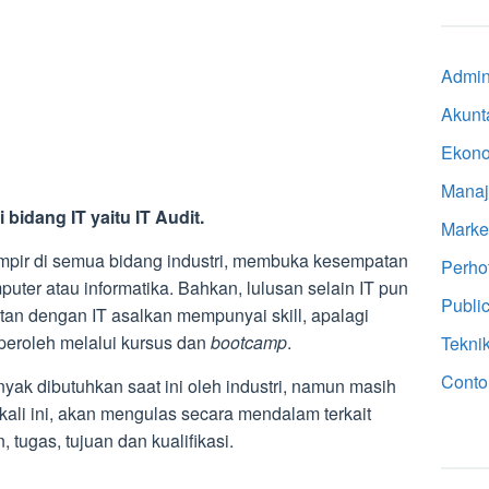
Admini
Akunt
Ekon
Mana
 bidang IT yaitu IT Audit.
Marke
mpir di semua bidang industri, membuka kesempatan
Perho
puter atau informatika. Bahkan, lulusan selain IT pun
Public
tan dengan IT asalkan mempunyai skill, apalagi
iperoleh melalui kursus dan
bootcamp
.
Tekni
Conto
yak dibutuhkan saat ini oleh industri, namun masih
kali ini, akan mengulas secara mendalam terkait
, tugas, tujuan dan kualifikasi.