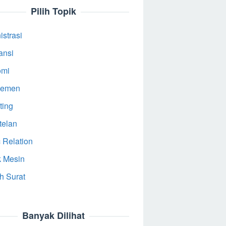
Pilih Topik
strasi
ansi
omi
jemen
ting
telan
 Relation
k Mesin
h Surat
Banyak Dilihat