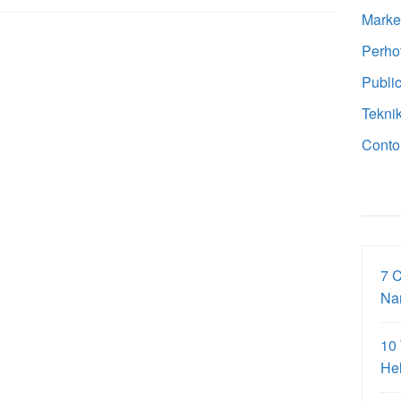
Marke
Perho
Public
Tekni
Conto
7 
Na
10
Hel