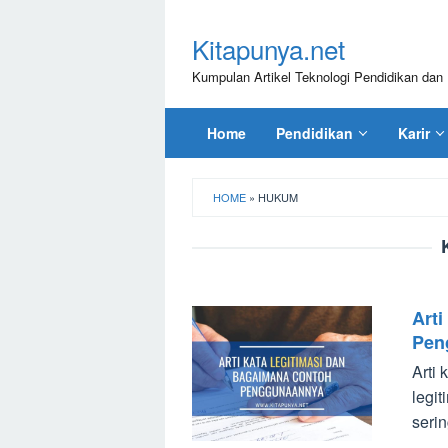
Loncat
ke
Kitapunya.net
konten
Kumpulan Artikel Teknologi Pendidikan dan 
Home
Pendidikan
Karir
HOME
»
HUKUM
Art
Pen
Arti
legi
serin