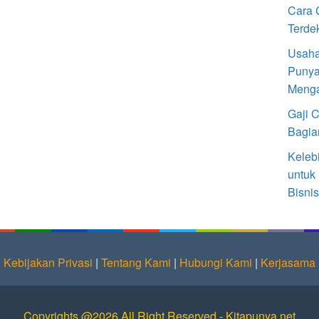
Cara 
Terde
Usaha
Punya
Meng
Gaji 
Bagia
Keleb
untuk
Bisnis
Kebijakan Privasi
|
Tentang Kami
|
Hubungi Kami
|
Kerjasama
Copyrights @2026 All Right Reserved - Kitapunya.net