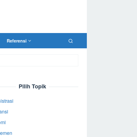
Referensi
Pilih Topik
strasi
ansi
omi
jemen