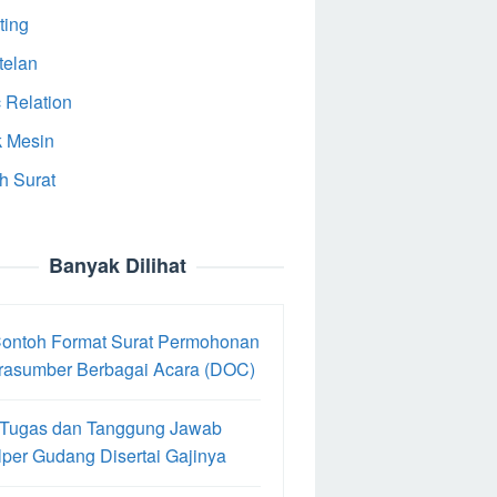
ting
telan
 Relation
k Mesin
h Surat
Banyak Dilihat
Contoh Format Surat Permohonan
rasumber Berbagai Acara (DOC)
 Tugas dan Tanggung Jawab
per Gudang Disertai Gajinya