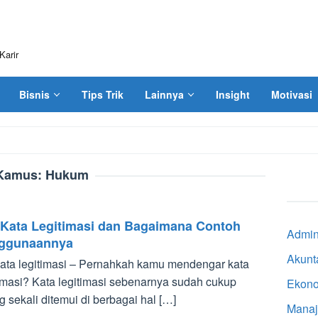
Karir
Bisnis
Tips Trik
Lainnya
Insight
Motivasi
Kamus:
Hukum
i Kata Legitimasi dan Bagaimana Contoh
Admini
ggunaannya
Akunt
 kata legitimasi – Pernahkah kamu mendengar kata
timasi? Kata legitimasi sebenarnya sudah cukup
Ekon
g sekali ditemui di berbagai hal […]
Mana