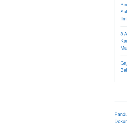
Pe
Su
Ilm
8 A
Ka
Ma
Gaj
Be
Pandu
Doku