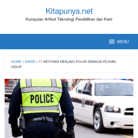
Loncat
Kitapunya.net
ke
konten
Kumpulan Artikel Teknologi Pendidikan dan Karir
MENU
HOME
»
KARIR
»
11 MOTIVASI MENJADI POLISI SEBAGAI PILIHAN
HIDUP