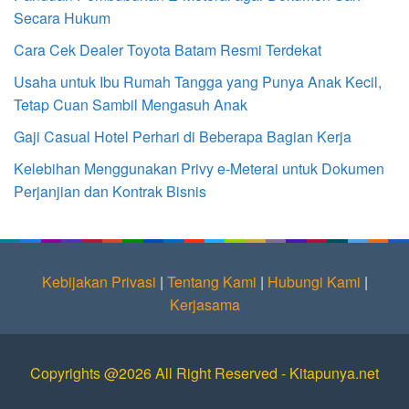
Secara Hukum
Cara Cek Dealer Toyota Batam Resmi Terdekat
Usaha untuk Ibu Rumah Tangga yang Punya Anak Kecil,
Tetap Cuan Sambil Mengasuh Anak
Gaji Casual Hotel Perhari di Beberapa Bagian Kerja
Kelebihan Menggunakan Privy e-Meterai untuk Dokumen
Perjanjian dan Kontrak Bisnis
Kebijakan Privasi
|
Tentang Kami
|
Hubungi Kami
|
Kerjasama
Copyrights @2026 All Right Reserved - Kitapunya.net