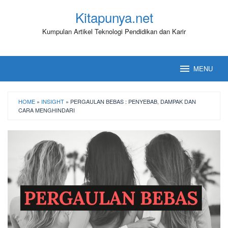
Loncat
Kitapunya.net
ke
konten
Kumpulan Artikel Teknologi Pendidikan dan Karir
MENU
HOME
»
INSIGHT
»
PERGAULAN BEBAS : PENYEBAB, DAMPAK DAN
CARA MENGHINDARI