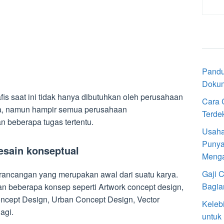
Pandu
Doku
fis saat ini tidak hanya dibutuhkan oleh perusahaan
Cara 
ja, namun hampir semua perusahaan
Terde
 beberapa tugas tertentu.
Usaha
Punya
esain konseptual
Meng
Gaji 
ancangan yang merupakan awal dari suatu karya.
Bagia
n beberapa konsep seperti Artwork concept design,
ncept Design, Urban Concept Design, Vector
Keleb
agi.
untuk