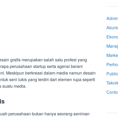
Admini
Akunt
Ekon
Mana
Marke
sain grafis merupakan salah satu profesi yang
Perho
rapa perusahaan startup serta agensi berani
 ini. Meskipun berkreasi dalam media namun desain
Public
uk seni lukis yang terdiri dari elemen rupa seperti
Tekni
tas suatu media.
Conto
is
buah perusahaan bukan hanya seorang seniman