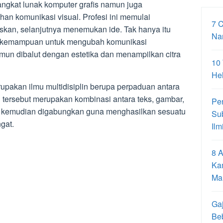
gkat lunak komputer grafis namun juga
n komunikasi visual. Profesi ini memulai
7 
skan, selanjutnya menemukan ide. Tak hanya itu
Na
iki kemampuan untuk mengubah komunikasi
mun dibalut dengan estetika dan menampilkan citra
10
Hel
rupakan ilmu multidisiplin berupa perpaduan antara
i tersebut merupakan kombinasi antara teks, gambar,
Pe
yang kemudian digabungkan guna menghasilkan sesuatu
Su
gat.
Ilm
8 A
Ka
Ma
Gaj
Be