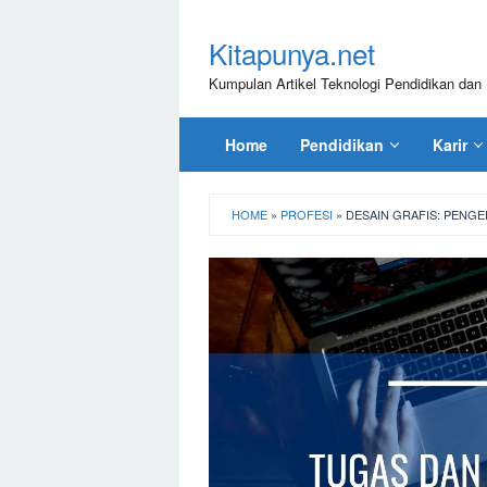
Loncat
ke
Kitapunya.net
konten
Kumpulan Artikel Teknologi Pendidikan dan 
Home
Pendidikan
Karir
HOME
»
PROFESI
»
DESAIN GRAFIS: PENGE