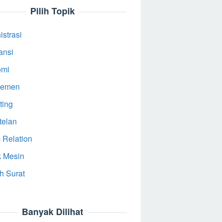
Pilih Topik
strasi
ansi
omi
jemen
ting
telan
 Relation
k Mesin
h Surat
Banyak Dilihat