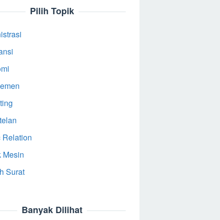
Pilih Topik
strasi
ansi
omi
jemen
ting
telan
 Relation
k Mesin
h Surat
Banyak Dilihat