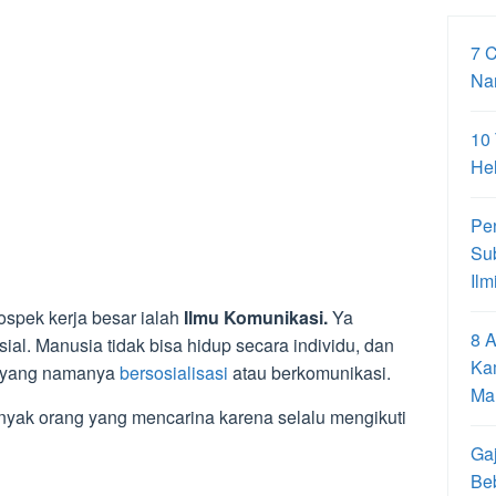
7 
Na
10
Hel
Pe
Su
Ilm
ospek kerja besar ialah
Ilmu Komunikasi.
Ya
8 A
al. Manusia tidak bisa hidup secara individu, dan
Ka
n yang namanya
bersosialisasi
atau berkomunikasi.
Ma
nyak orang yang mencarina karena selalu mengikuti
Gaj
Be