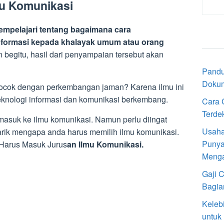
mu Komunikasi
empelajari tentang bagaimana cara
formasi kepada khalayak umum atau orang
begitu, hasil dari penyampaian tersebut akan
Pandu
Doku
ocok dengan perkembangan jaman? Karena ilmu ini
teknologi informasi dan komunikasi berkembang.
Cara 
Terde
masuk ke ilmu komunikasi. Namun perlu diingat
Usaha
rik mengapa anda harus memilih ilmu komunikasi.
Punya
 Harus Masuk Jurus
an Ilmu Komunikasi.
Meng
Gaji 
Bagia
Keleb
untuk