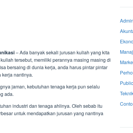
Admini
Akunt
Ekon
Mana
nikasi
– Ada banyak sekali jurusan kuliah yang kita
 kuliah tersebut, memiliki perannya masing masing di
Marke
isa bersaing di dunia kerja, anda harus pintar pintar
Perho
 kerja nantinya.
Public
nya jaman, kebutuhan tenaga kerja pun selalu
Tekni
g ada.
Conto
tuhan industri dan tenaga ahlinya. Oleh sebab itu
erbesar untuk mendapatkan jurusan yang nantinya