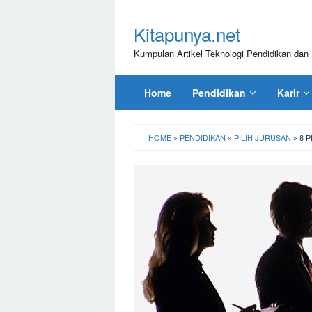
Loncat
ke
Kitapunya.net
konten
Kumpulan Artikel Teknologi Pendidikan dan 
Home
Pendidikan
Karir
HOME
»
PENDIDIKAN
»
PILIH JURUSAN
»
8 