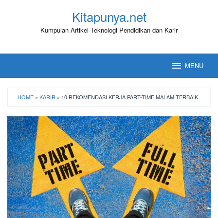
Loncat
Kitapunya.net
ke
konten
Kumpulan Artikel Teknologi Pendidikan dan Karir
MENU
HOME
»
KARIR
»
10 REKOMENDASI KERJA PART-TIME MALAM TERBAIK