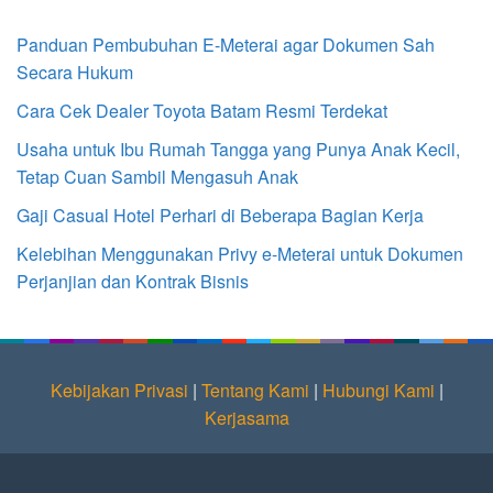
Panduan Pembubuhan E-Meterai agar Dokumen Sah
Secara Hukum
Cara Cek Dealer Toyota Batam Resmi Terdekat
Usaha untuk Ibu Rumah Tangga yang Punya Anak Kecil,
Tetap Cuan Sambil Mengasuh Anak
Gaji Casual Hotel Perhari di Beberapa Bagian Kerja
Kelebihan Menggunakan Privy e-Meterai untuk Dokumen
Perjanjian dan Kontrak Bisnis
Kebijakan Privasi
|
Tentang Kami
|
Hubungi Kami
|
Kerjasama