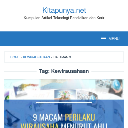
Loncat
Kitapunya.net
ke
konten
Kumpulan Artikel Teknologi Pendidikan dan Karir
MENU
HOME
»
KEWIRAUSAHAAN
»
HALAMAN 3
Tag:
Kewirausahaan