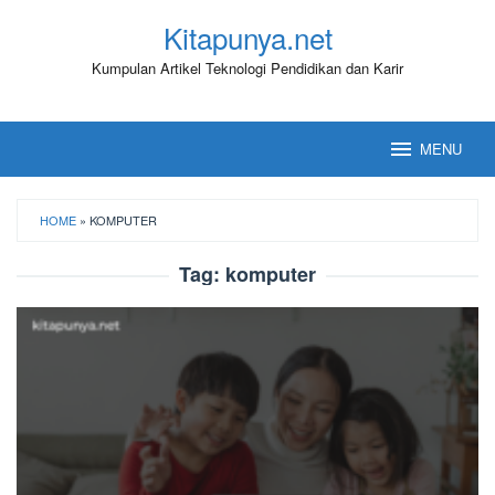
Loncat
Kitapunya.net
ke
konten
Kumpulan Artikel Teknologi Pendidikan dan Karir
MENU
HOME
»
KOMPUTER
Tag:
komputer